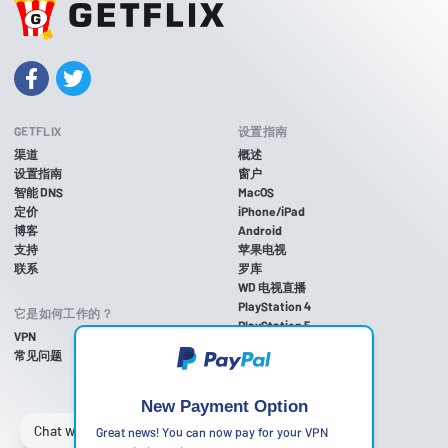
GETFLIX
设置指南
渠道
概述
设置指南
窗户
智能 DNS
MacOS
定价
iPhone/iPad
博客
Android
支持
苹果电视
联系
罗库
WD 电视直播
PlayStation 4
它是如何工作的？
PlayStation 5
VPN
游戏机 3
常见问题
Xbox One
Xbox 360
任天堂Wii U
New Payment Option
任天堂Wii
Great news! You can now pay for your VPN