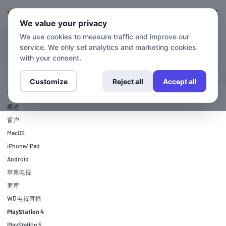
登录
登记
We value your privacy
We use cookies to measure traffic and improve our
service. We only set analytics and marketing cookies
设置指南
PlayStation 4
with your consent.
Customize
Reject all
Accept all
设置指南
概述
窗户
MacOS
iPhone/iPad
Android
苹果电视
罗库
WD 电视直播
PlayStation 4
PlayStation 5