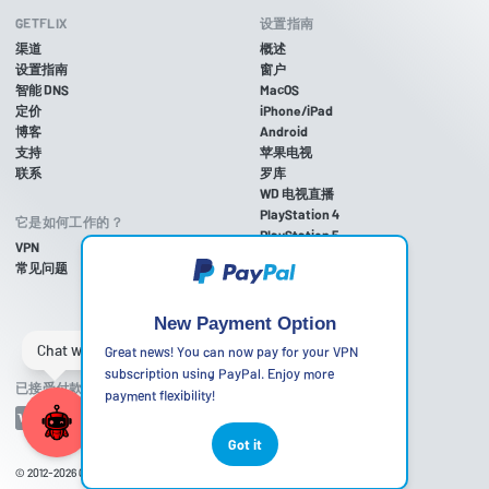
GETFLIX
设置指南
渠道
概述
设置指南
窗户
智能 DNS
MacOS
定价
iPhone/iPad
博客
Android
支持
苹果电视
联系
罗库
WD 电视直播
PlayStation 4
它是如何工作的？
PlayStation 5
VPN
游戏机 3
常见问题
Xbox One
Xbox 360
任天堂Wii U
New Payment Option
任天堂Wii
Great news! You can now pay for your VPN
subscription using PayPal. Enjoy more
已接受付款方式
payment flexibility!
Got it
© 2012-2026
Getflix
•
Terms of Use
•
Privacy Policy