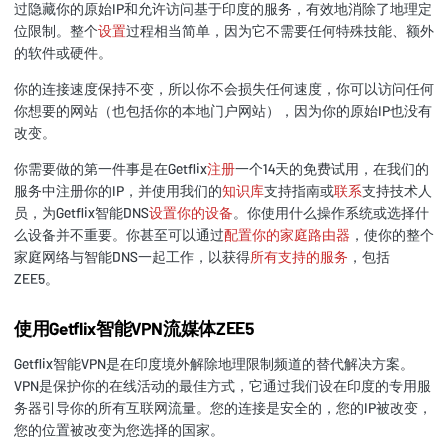
过隐藏你的原始IP和允许访问基于印度的服务，有效地消除了地理定
位限制。整个
设置
过程相当简单，因为它不需要任何特殊技能、额外
的软件或硬件。
你的连接速度保持不变，所以你不会损失任何速度，你可以访问任何
你想要的网站（也包括你的本地门户网站），因为你的原始IP也没有
改变。
你需要做的第一件事是在Getflix
注册
一个14天的免费试用，在我们的
服务中注册你的IP，并使用我们的
知识库
支持指南或
联系
支持技术人
员，为Getflix智能DNS
设置你的设备
。你使用什么操作系统或选择什
么设备并不重要。你甚至可以通过
配置你的家庭路由器
，使你的整个
家庭网络与智能DNS一起工作，以获得
所有支持的服务
，包括
ZEE5。
使用Getflix智能VPN流媒体ZEE5
Getflix智能VPN是在印度境外解除地理限制频道的替代解决方案。
VPN是保护你的在线活动的最佳方式，它通过我们设在印度的专用服
务器引导你的所有互联网流量。您的连接是安全的，您的IP被改变，
您的位置被改变为您选择的国家。