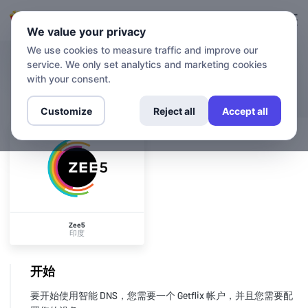
登录
登记
We value your privacy
We use cookies to measure traffic and improve our
service. We only set analytics and marketing cookies
渠道
Zee5
with your consent.
Customize
Reject all
Accept all
Zee5
印度
开始
要开始使用智能 DNS，您需要一个 Getflix 帐户，并且您需要配