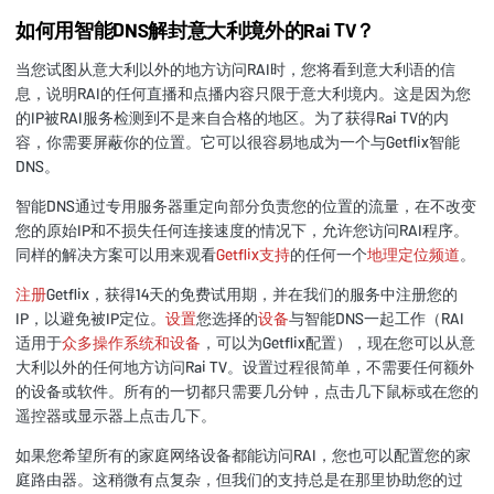
如何用智能DNS解封意大利境外的Rai TV？
当您试图从意大利以外的地方访问RAI时，您将看到意大利语的信
息，说明RAI的任何直播和点播内容只限于意大利境内。这是因为您
的IP被RAI服务检测到不是来自合格的地区。为了获得Rai TV的内
容，你需要屏蔽你的位置。它可以很容易地成为一个与Getflix智能
DNS。
智能DNS通过专用服务器重定向部分负责您的位置的流量，在不改变
您的原始IP和不损失任何连接速度的情况下，允许您访问RAI程序。
同样的解决方案可以用来观看
Getflix支持
的任何一个
地理定位频道
。
注册
Getflix，获得14天的免费试用期，并在我们的服务中注册您的
IP，以避免被IP定位。
设置
您选择的
设备
与智能DNS一起工作（RAI
适用于
众多操作系统和设备
，可以为Getflix配置），现在您可以从意
大利以外的任何地方访问Rai TV。设置过程很简单，不需要任何额外
的设备或软件。所有的一切都只需要几分钟，点击几下鼠标或在您的
遥控器或显示器上点击几下。
如果您希望所有的家庭网络设备都能访问RAI，您也可以配置您的家
庭路由器。这稍微有点复杂，但我们的支持总是在那里协助您的过