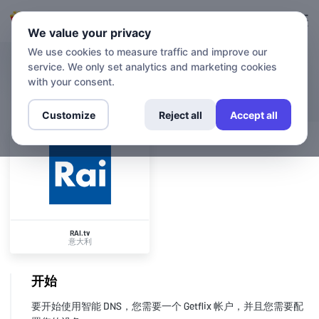
登录
登记
We value your privacy
We use cookies to measure traffic and improve our
service. We only set analytics and marketing cookies
渠道
RAI.tv
with your consent.
Customize
Reject all
Accept all
RAI.tv
意大利
开始
要开始使用智能 DNS，您需要一个 Getflix 帐户，并且您需要配