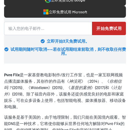
立即免费试用 Microsoft
开始免费试用
立即开始3天免费试用。
试用期间随时可取消——若在试用期结束前取消，则不收取任何费
用。
Pure Flix
是一家基督教电影制作/发行工作室，也是一家互联网视频
点播流媒体服务，其创作的作品有《
神没死
》（2014）、《
你相信
吗？
(2015)、《
Woodlawn
》(2015)、《
基督的案例
》(2017)和《
计划
外
》(2019)。除了福音内容外，该服务还提供感觉良好的电影和家庭
娱乐，可在众多设备上使用，包括智能电视、媒体播放器、移动设备
和电脑。
该服务是基于美国的，由于地理限制，我们只能在美国境内观看。智
能DNS是一种技术，它将使你能够从世界任何地方解除对Pure Flix的
封锁。你的IP将被检测到，你对Pure Flix内容的访问将被阻止。