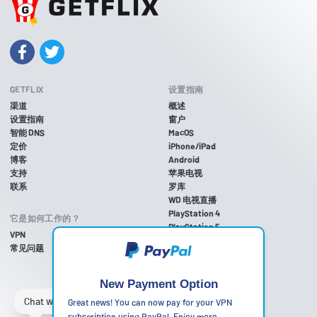
GETFLIX
设置指南
渠道
概述
设置指南
窗户
智能 DNS
MacOS
定价
iPhone/iPad
博客
Android
支持
苹果电视
联系
罗库
WD 电视直播
PlayStation 4
它是如何工作的？
PlayStation 5
VPN
游戏机 3
常见问题
Xbox One
Xbox 360
任天堂Wii U
New Payment Option
任天堂Wii
Great news! You can now pay for your VPN
subscription using PayPal. Enjoy more