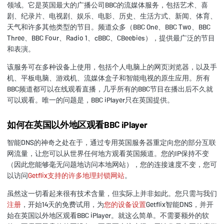
领域。它是英国最大的广播公司BBC的流媒体服务，包括艺术、喜
剧、纪录片、电视剧、娱乐、电影、历史、生活方式、新闻、体育、
天气和许多其他类型的节目。频道众多（BBC One、BBC Two、BBC
Three、BBC Four、Radio 1、cBBC、CBeebies），提供最广泛的节目
和表演。
该服务可在多种设备上使用，包括个人电脑上的网页浏览器，以及手
机、平板电脑、游戏机、流媒体盒子和智能电视的原生应用。所有
BBC频道都可以在线观看直播，几乎所有的BBC节目在播出后不久就
可以观看。唯一的问题是，BBC iPlayer只在英国提供。
如何在英国以外地区观看BBC iPlayer
智能DNS的神奇之处在于，通过专用英国服务器重定向您的部分互联
网流量，让您可以从世界任何地方观看英国频道。您的IP保持不变
（因此您能够毫无问题地访问本地网站），您的连接速度不变，您可
以访问
Getflix支持的许多地理封锁网站
。
虽然这一切看起来很有技术含量，但实际上并非如此。您只需与我们
注册
，开始14天的免费试用，为
您的设备设置
Getflix智能DNS，并开
始在英国以外地区观看BBC iPlayer。就这么简单。不需要额外的软