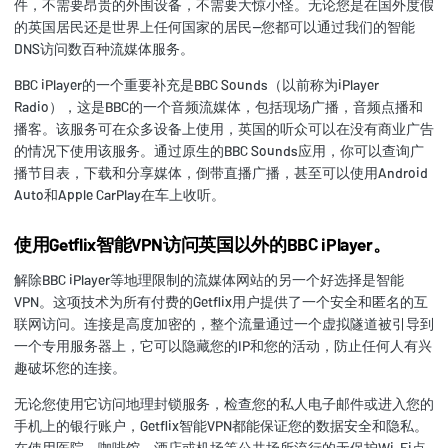
件，不需要昂贵的外围设备，不需要大惊小怪。无论您是在国外度假
的英国居民还是世界上任何国家的居民--您都可以通过我们的智能
DNS访问数百种流媒体服务。
BBC iPlayer的一个重要补充是BBC Sounds（以前称为iPlayer
Radio），这是BBC的一个音频流媒体，包括现场广播，音频点播和
播客。该服务可在众多设备上使用，英国的听众可以在没有商业广告
的情况下使用该服务。通过原生的BBC Sounds应用，你可以查询广
播节目表，下载和分享媒体，倒带直播广播，甚至可以使用Android
Auto和Apple CarPlay在车上收听。
使用Getflix智能VPN访问英国以外的BBC iPlayer。
解除BBC iPlayer等地理限制的流媒体网站的另一个好选择是智能
VPN。这项技术为所有付费的Getflix用户提供了一个安全和匿名的互
联网访问。连接是高度加密的，整个流量通过一个虚拟隧道被引导到
一个专用服务器上，它可以隐藏您的IP和您的活动，防止任何人有兴
趣破坏您的连接。
无论您使用它访问地理封锁服务，检查您的私人电子邮件或进入您的
手机上的银行账户，Getflix智能VPN都能保证您的数据安全和隐私。
在使用医院、咖啡馆、酒店或机场等公共场所流行的无保护Wi-Fi点