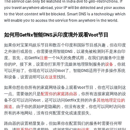
The service can only be watched in India due to geo-restrictions. If
you travel anywhere abroad, your IP will be detected and your access
to the Voot content will be blocked. Smart DNS is a technology which
will enable you to access the service from anywhere in the world.
如何用Getflix智能DNS从印度境外观看Voot节目
如果你对宝莱坞娱乐节目和数百个印度和国际节目感兴趣，但在印度
之外旅行或居住，你需要使用智能DNS，以避免被检测到不是来自印
度。首先，在Getflix
注册
一个14天的免费试用，在我们的服务中注册
你的IP。接下来，设置你打算用于流媒体地理限制服务的
设备
，你就
可以开始了。你现在可以访问Voot了。智能DNS适用于许多操作系统
和设备，设置说明可以
在这里
找到。
如果你想在你所有的家庭网络设备上观看Voot节目，你也可以做到这
一点。需要做的只是
配置你的家庭路由器
，你所有连接家庭网络的设
备不仅可以访问Voot，还可以访问Getflix支持的许多
其他地理定位的
频道
。由于你的原始IP是隐藏的，但没有改变，你也可以同时访问你
所有的本地网站，没有任何配置变化或速度损失。
路由器的设置稍显复杂，但如果你在配置我们的服务时需要任何帮
助，请
联系我们
寻求帮助，或浏览我们的
知识库
，在那里你可以找到