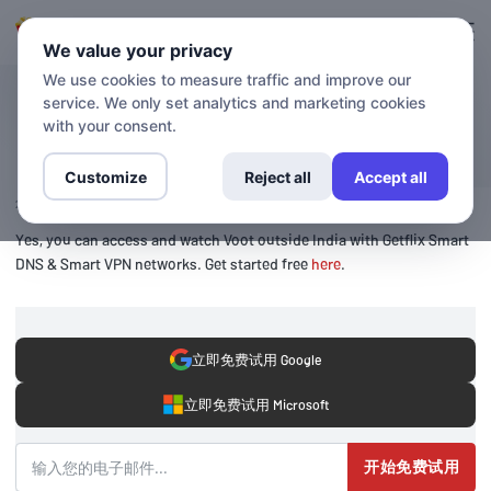
登录
登记
We value your privacy
We use cookies to measure traffic and improve our
service. We only set analytics and marketing cookies
博客
在印度境外访问Voot
with your consent.
Customize
Reject all
Accept all
2020年11月6日
Yes, you can access and watch Voot outside India with Getflix Smart
DNS & Smart VPN networks. Get started free
here
.
立即免费试用 Google
立即免费试用 Microsoft
开始免费试用